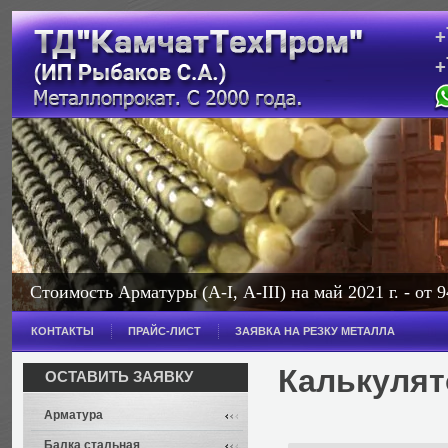
+
+
с
Стоимость Арматуры (А-I, А-III) на май 2021 г. - от 9
Стоимость Балки на май 2021 г. - от 114 000 рублей з
КОНТАКТЫ
ПРАЙС-ЛИСТ
ЗАЯВКА НА РЕЗКУ МЕТАЛЛА
Широкополочная - от 114 000 рублей за тонну.
Калькулят
ОСТАВИТЬ ЗАЯВКУ
Арматура
Балка стальная