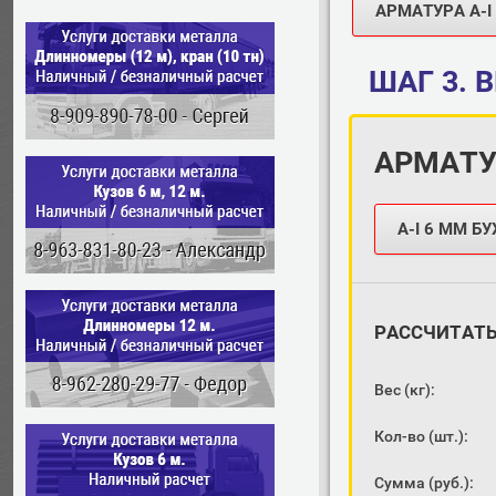
АРМАТУРА A-I 
ШАГ 3.
В
АРМАТУ
А-I 6 ММ Б
РАССЧИТАТ
Вес (кг):
Кол-во (шт.):
Сумма (руб.):