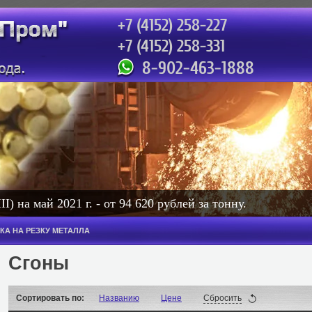
+7 (4152) 258-227
+7 (4152) 258-331
сотовый: 471-888
8-902-463-1888
) на май 2021 г. - от 94 620 рублей за тонну.
. - от 114 000 рублей за тонну. Колонная - от 114 000 руб
КА НА РЕЗКУ МЕТАЛЛА
рублей за тонну.
Сгоны
Сортировать по:
Названию
Цене
Сбросить