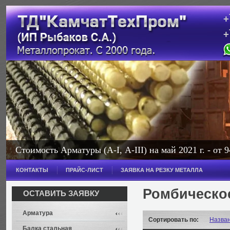
+
+
с
Стоимость Арматуры (А-I, А-III) на май 2021 г. - от 9
Стоимость Балки на май 2021 г. - от 114 000 рублей з
КОНТАКТЫ
ПРАЙС-ЛИСТ
ЗАЯВКА НА РЕЗКУ МЕТАЛЛА
Широкополочная - от 114 000 рублей за тонну.
Ромбическо
ОСТАВИТЬ ЗАЯВКУ
Арматура
Сортировать по:
Назва
Балка стальная