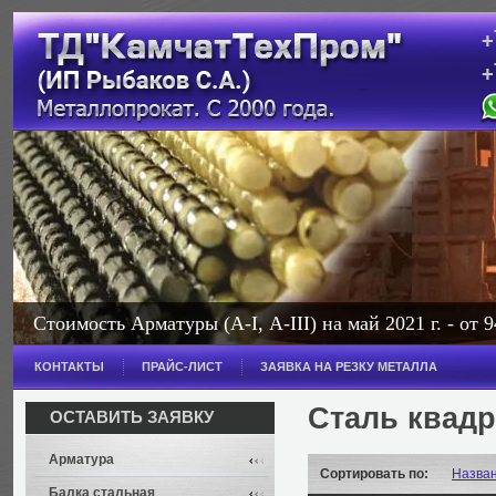
+
+
с
Стоимость Арматуры (А-I, А-III) на май 2021 г. - от 9
Стоимость Балки на май 2021 г. - от 114 000 рублей з
КОНТАКТЫ
ПРАЙС-ЛИСТ
ЗАЯВКА НА РЕЗКУ МЕТАЛЛА
Широкополочная - от 114 000 рублей за тонну.
Сталь квадр
ОСТАВИТЬ ЗАЯВКУ
Арматура
Сортировать по:
Назва
Балка стальная