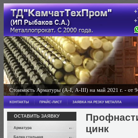
+
+
с
Стоимость Арматуры (А-I, А-III) на май 2021 г. - от 9
Стоимость Балки на май 2021 г. - от 114 000 рублей з
КОНТАКТЫ
ПРАЙС-ЛИСТ
ЗАЯВКА НА РЕЗКУ МЕТАЛЛА
Широкополочная - от 114 000 рублей за тонну.
Профнасти
ОСТАВИТЬ ЗАЯВКУ
цинк
Арматура
Балка стальная