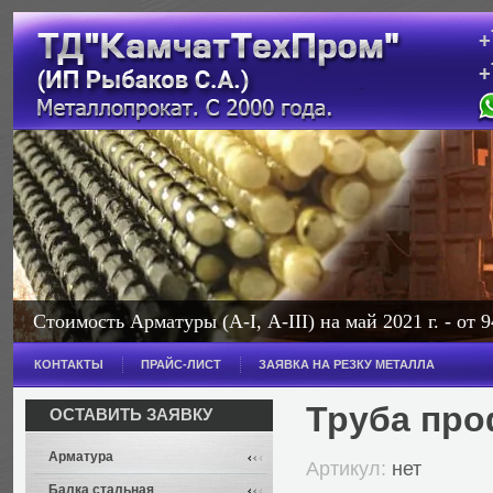
+
+
с
Стоимость Арматуры (А-I, А-III) на май 2021 г. - от 9
Стоимость Балки на май 2021 г. - от 114 000 рублей з
КОНТАКТЫ
ПРАЙС-ЛИСТ
ЗАЯВКА НА РЕЗКУ МЕТАЛЛА
Широкополочная - от 114 000 рублей за тонну.
Труба про
ОСТАВИТЬ ЗАЯВКУ
Арматура
Артикул:
нет
Балка стальная