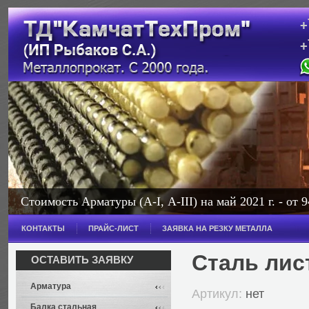
+
+
с
Стоимость Арматуры (А-I, А-III) на май 2021 г. - от 9
Стоимость Балки на май 2021 г. - от 114 000 рублей з
КОНТАКТЫ
ПРАЙС-ЛИСТ
ЗАЯВКА НА РЕЗКУ МЕТАЛЛА
Широкополочная - от 114 000 рублей за тонну.
Сталь лис
ОСТАВИТЬ ЗАЯВКУ
Арматура
Артикул:
нет
Балка стальная