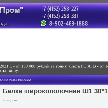
+7 (4152) 258-227
+7 (4152) 258-331
сотовый: 471-888
8-902-463-1888
21 г. - от 139 080 рублей за тонну. Листа РС А, В - от 1
 за тонну.
КА НА РЕЗКУ МЕТАЛЛА
Балка широкополочная Ш1 30*1
Артикул:
нет