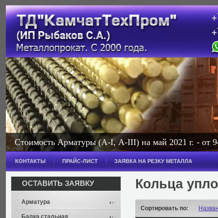
+
+
с
Стоимость Арматуры (А-I, А-III) на май 2021 г. - от 9
Стоимость Балки на май 2021 г. - от 114 000 рублей з
КОНТАКТЫ
ПРАЙС-ЛИСТ
ЗАЯВКА НА РЕЗКУ МЕТАЛЛА
Широкополочная - от 114 000 рублей за тонну.
Кольца упл
ОСТАВИТЬ ЗАЯВКУ
Арматура
Сортировать по:
Назва
Балка стальная