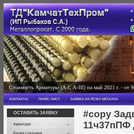
+
+
с
Стоимость Арматуры (А-I, А-III) на май 2021 г. - от 9
Стоимость Балки на май 2021 г. - от 114 000 рублей з
КОНТАКТЫ
ПРАЙС-ЛИСТ
ЗАЯВКА НА РЕЗКУ МЕТАЛЛА
Широкополочная - от 114 000 рублей за тонну.
#copy Зад
ОСТАВИТЬ ЗАЯВКУ
11ч37пПФ 
Арматура
Балка стальная