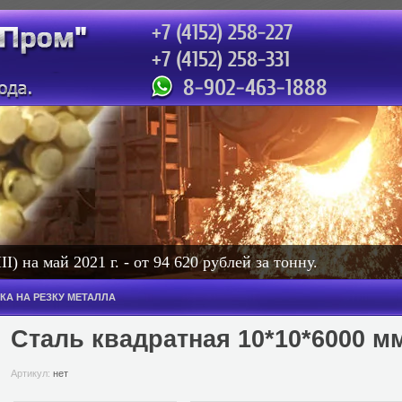
+7 (4152) 258-227
+7 (4152) 258-331
сотовый: 471-888
8-902-463-1888
) на май 2021 г. - от 94 620 рублей за тонну.
. - от 114 000 рублей за тонну. Колонная - от 114 000 руб
КА НА РЕЗКУ МЕТАЛЛА
рублей за тонну.
Сталь квадратная 10*10*6000 м
Артикул:
нет