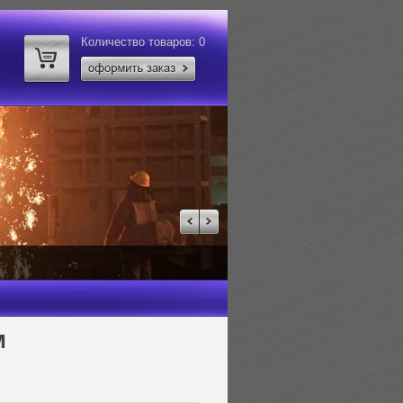
Количество товаров:
0
лей за тонну.
м