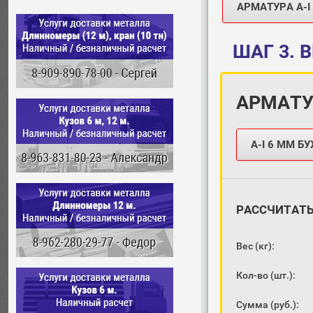
АРМАТУРА A-I 
ШАГ 3.
В
АРМАТУ
А-I 6 ММ Б
РАССЧИТАТ
Вес (кг):
Кол-во (шт.):
Сумма (руб.):