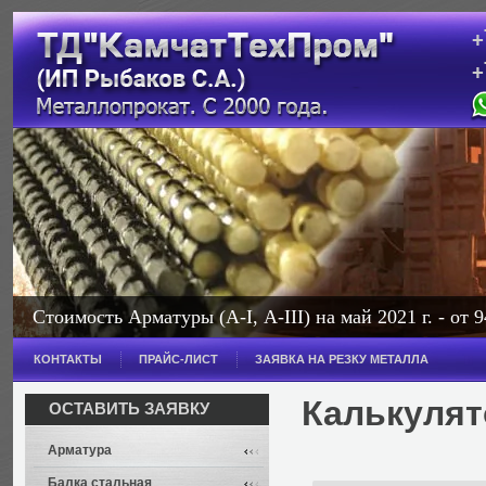
+
+
с
Стоимость Арматуры (А-I, А-III) на май 2021 г. - от 9
Стоимость Балки на май 2021 г. - от 114 000 рублей з
КОНТАКТЫ
ПРАЙС-ЛИСТ
ЗАЯВКА НА РЕЗКУ МЕТАЛЛА
Широкополочная - от 114 000 рублей за тонну.
Калькулят
ОСТАВИТЬ ЗАЯВКУ
Арматура
Балка стальная