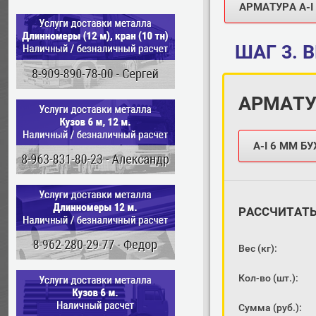
АРМАТУРА A-I 
ШАГ 3.
В
АРМАТУ
А-I 6 ММ Б
РАССЧИТАТ
Вес (кг):
Кол-во (шт.):
Сумма (руб.):